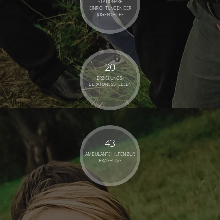
STATIONÄRE
EINRICHTUNGEN DER
JUGENDHILFE
20
ERZIEHUNGS­
BERATUNGS­STELLEN
43
AMBULANTE HILFEN ZUR
ERZIEHUNG