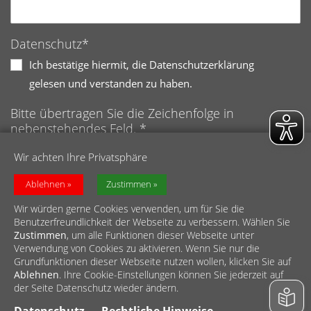
Datenschutz*
Ich bestätige hiermit, die Datenschutzerklärung
gelesen und verstanden zu haben.
Bitte übertragen Sie die Zeichenfolge in
nebenstehendes Feld. *
Anti-Roboter-Verifizierung
Wir achten Ihre Privatsphäre
Hier klicken
Friendly
Captcha ⇗
Ablehnen
Zustimmen
Wir würden gerne Cookies verwenden, um für Sie die
Benutzerfreundlichkeit der Webseite zu verbessern. Wählen Sie
Zustimmen
, um alle Funktionen dieser Webseite unter
Verwendung von Cookies zu aktivieren. Wenn Sie nur die
Grundfunktionen dieser Webseite nutzen wollen, klicken Sie auf
Ablehnen
. Ihre Cookie-Einstellungen können Sie jederzeit auf
© Diözesan-Caritasverband für das Erzbistum Köln e.V.
der Seite Datenschutz wieder ändern.
Impressum
//
Datenschutz
//
Meldestelle
//
Barrierefreiheit