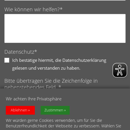
Wie können wir helfen?*
Datenschutz*
Ich bestätige hiermit, die Datenschutzerklärung
gelesen und verstanden zu haben.
Bitte übertragen Sie die Zeichenfolge in
nebenstehendes Feld. *
Anti-Roboter-Verifizierung
Wir achten Ihre Privatsphäre
Hier klicken
Friendly
Captcha ⇗
Ablehnen
Zustimmen
Wir würden gerne Cookies verwenden, um für Sie die
Benutzerfreundlichkeit der Webseite zu verbessern. Wählen Sie