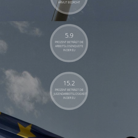
ARMUT BEDROHT
5.9
PROZENT BETRÄGT DIE
ARBEITSLOSENQUOTE
IN DER EU
15.2
PROZENT BETRÄGT DIE
JUGENDARBEITSLOSIGKEIT
IN DER EU