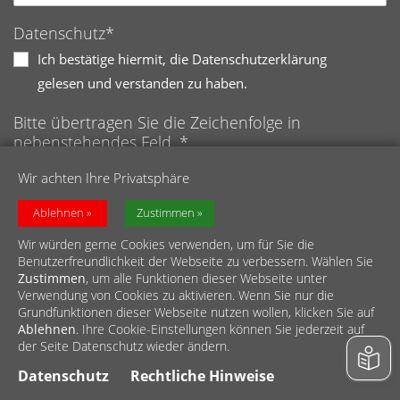
Datenschutz*
Ich bestätige hiermit, die Datenschutzerklärung
gelesen und verstanden zu haben.
Bitte übertragen Sie die Zeichenfolge in
nebenstehendes Feld. *
Anti-Roboter-Verifizierung
Wir achten Ihre Privatsphäre
Hier klicken
Friendly
Captcha ⇗
Ablehnen
Zustimmen
Wir würden gerne Cookies verwenden, um für Sie die
Benutzerfreundlichkeit der Webseite zu verbessern. Wählen Sie
Zustimmen
, um alle Funktionen dieser Webseite unter
Verwendung von Cookies zu aktivieren. Wenn Sie nur die
Grundfunktionen dieser Webseite nutzen wollen, klicken Sie auf
Ablehnen
. Ihre Cookie-Einstellungen können Sie jederzeit auf
© Diözesan-Caritasverband für das Erzbistum Köln e.V.
der Seite Datenschutz wieder ändern.
Impressum
//
Datenschutz
//
Meldestelle
//
Barrierefreiheit
Datenschutz
Rechtliche Hinweise
//
Sitemap