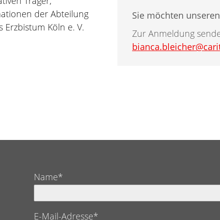
tiven Träger,
mationen der Abteilung
Sie möchten unseren 
 Erzbistum Köln e. V.
Zur Anmeldung senden
bianca.bleicher@cari
Name*
E-Mail-Adresse*