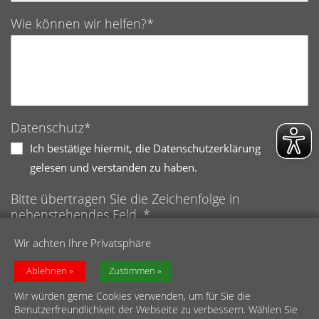
Wie können wir helfen?*
Datenschutz*
Ich bestätige hiermit, die Datenschutzerklärung
gelesen und verstanden zu haben.
Bitte übertragen Sie die Zeichenfolge in
nebenstehendes Feld. *
Anti-Roboter-Verifizierung
Wir achten Ihre Privatsphäre
Hier klicken
Friendly
Captcha ⇗
Ablehnen
Zustimmen
Wir würden gerne Cookies verwenden, um für Sie die
Benutzerfreundlichkeit der Webseite zu verbessern. Wählen Sie