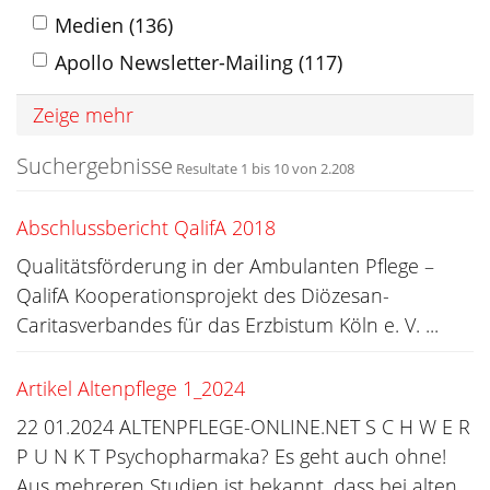
Medien (136)
Apollo Newsletter-Mailing (117)
Zeige mehr
Suchergebnisse
Resultate 1 bis 10 von 2.208
Abschlussbericht QalifA 2018
Qualitätsförderung in der Ambulanten Pflege –
QalifA Kooperationsprojekt des Diözesan-
Caritasverbandes für das Erzbistum Köln e. V. ...
Artikel Altenpflege 1_2024
22 01.2024 ALTENPFLEGE-ONLINE.NET S C H W E R
P U N K T Psychopharmaka? Es geht auch ohne!
Aus mehreren Studien ist bekannt, dass bei alten