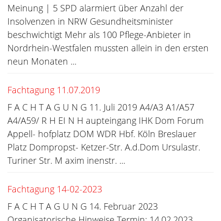
Meinung | 5 SPD alarmiert über Anzahl der
Insolvenzen in NRW Gesundheitsminister
beschwichtigt Mehr als 100 Pflege-Anbieter in
Nordrhein-Westfalen mussten allein in den ersten
neun Monaten ...
Fachtagung 11.07.2019
F A C H T A G U N G 11. Juli 2019 A4/A3 A1/A57
A4/A59/ R H EI N H aupteingang IHK Dom Forum
Appell- hofplatz DOM WDR Hbf. Köln Breslauer
Platz Dompropst- Ketzer-Str. A.d.Dom Ursulastr.
Turiner Str. M axim inenstr. ...
Fachtagung 14-02-2023
F A C H T A G U N G 14. Februar 2023
Organisatorische Hinweise Termin: 14.02.2023,