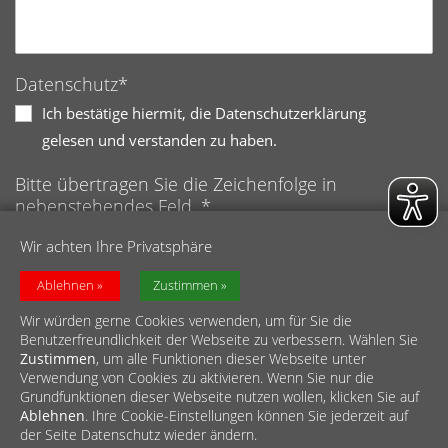
Datenschutz*
Ich bestätige hiermit, die Datenschutzerklärung
gelesen und verstanden zu haben.
Bitte übertragen Sie die Zeichenfolge in
nebenstehendes Feld. *
Anti-Roboter-Verifizierung
Wir achten Ihre Privatsphäre
Hier klicken
Friendly
Captcha ⇗
Ablehnen
Zustimmen
Wir würden gerne Cookies verwenden, um für Sie die
Benutzerfreundlichkeit der Webseite zu verbessern. Wählen Sie
Zustimmen
, um alle Funktionen dieser Webseite unter
Verwendung von Cookies zu aktivieren. Wenn Sie nur die
Grundfunktionen dieser Webseite nutzen wollen, klicken Sie auf
Ablehnen
. Ihre Cookie-Einstellungen können Sie jederzeit auf
© Diözesan-Caritasverband für das Erzbistum Köln e.V.
der Seite Datenschutz wieder ändern.