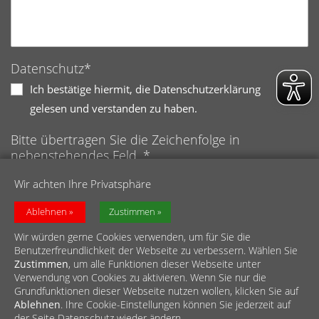
Datenschutz*
Ich bestätige hiermit, die Datenschutzerklärung
gelesen und verstanden zu haben.
Bitte übertragen Sie die Zeichenfolge in
nebenstehendes Feld. *
Anti-Roboter-Verifizierung
Wir achten Ihre Privatsphäre
Hier klicken
Friendly
Captcha ⇗
Ablehnen
Zustimmen
Wir würden gerne Cookies verwenden, um für Sie die
Benutzerfreundlichkeit der Webseite zu verbessern. Wählen Sie
Zustimmen
, um alle Funktionen dieser Webseite unter
Verwendung von Cookies zu aktivieren. Wenn Sie nur die
Grundfunktionen dieser Webseite nutzen wollen, klicken Sie auf
Ablehnen
. Ihre Cookie-Einstellungen können Sie jederzeit auf
© Diözesan-Caritasverband für das Erzbistum Köln e.V.
der Seite Datenschutz wieder ändern.