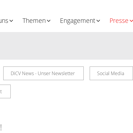
uns
Themen
Engagement
Presse
DiCV News - Unser Newsletter
Social Media
t
!