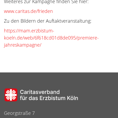
Weiteres zur Kampagne finden Sie hier:
www.caritas.de/frieden
Zu den Bildern der Auftaktveranstaltung:
https://mam.erzbistum-
koeln.de/web/6f618cd01d8de095/premiere-
jahreskampagne/
Georgstraße 7