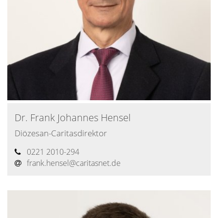
Dr.
Frank
Johannes
Hensel
Diözesan-Caritasdirektor
0221 2010-294
frank.hensel@​caritasnet.de