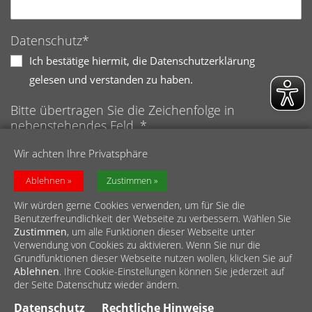
Datenschutz*
Ich bestätige hiermit, die Datenschutzerklärung
gelesen und verstanden zu haben.
Bitte übertragen Sie die Zeichenfolge in
nebenstehendes Feld. *
Anti-Roboter-Verifizierung
Wir achten Ihre Privatsphäre
Hier klicken
Friendly
Captcha ⇗
Ablehnen
Zustimmen
Wir würden gerne Cookies verwenden, um für Sie die
Benutzerfreundlichkeit der Webseite zu verbessern. Wählen Sie
Zustimmen
, um alle Funktionen dieser Webseite unter
Verwendung von Cookies zu aktivieren. Wenn Sie nur die
Grundfunktionen dieser Webseite nutzen wollen, klicken Sie auf
Ablehnen
. Ihre Cookie-Einstellungen können Sie jederzeit auf
© Diözesan-Caritasverband für das Erzbistum Köln e.V.
der Seite Datenschutz wieder ändern.
Impressum
//
Datenschutz
//
Meldestelle
//
Barrierefreiheit
Datenschutz
Rechtliche Hinweise