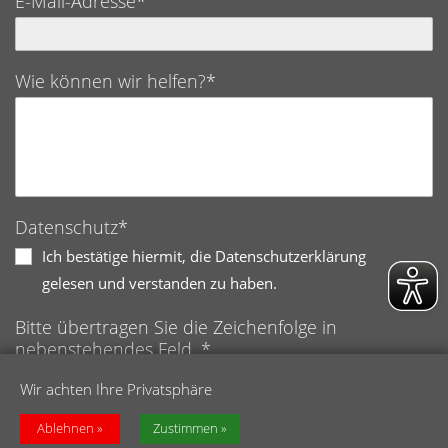
E-Mail-Adresse*
Wie können wir helfen?*
Datenschutz*
Ich bestätige hiermit, die Datenschutzerklärung
gelesen und verstanden zu haben.
Bitte übertragen Sie die Zeichenfolge in
nebenstehendes Feld. *
Anti-Roboter-Verifizierung
Wir achten Ihre Privatsphäre
Hier klicken
Friendly
Captcha ⇗
Ablehnen
Zustimmen