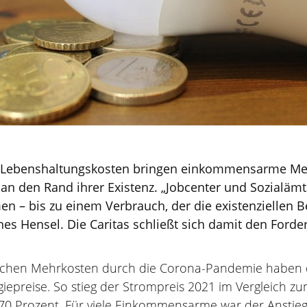
nd Lebenshaltungskosten bringen einkommensarme Me
an den Rand ihrer Existenz. „Jobcenter und Sozialämt
 – bis zu einem Verbrauch, der die existenziellen Bed
nnes Hensel. Die Caritas schließt sich damit den For
lichen Mehrkosten durch die Corona-Pandemie haben di
giepreise. So stieg der Strompreis 2021 im Vergleich zu
u 70 Prozent. Für viele Einkommensarme war der Anstie