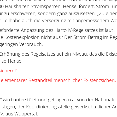
0 Haushalten Stromsperren. Hensel fordert, Strom- un
t nur zu erschweren, sondern ganz auszusetzen. „Zu e
her Teilhabe auch die Versorgung mit angemessenem 
orderte Anpassung des Hartz-IV-Regelsatzes ist laut Hen
e Kostenexplosion nicht aus.“ Der Strom-Betrag im Reg
 geringen Verbrauch.
rhöhung des Regelsatzes auf ein Niveau, das die Existe
 so Hensel.
sichern!“
n elementarer Bestandteil menschlicher Existenzsicher
“ wird unterstützt und getragen u.a. von der National
slagen, der Koordinierungsstelle gewerkschaftlicher 
e.V. aus Wuppertal.