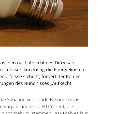
nschen nach Ansicht des Diözesan-
er müssen kurzfristig die Energiekosten
ürfnisse sichert“, fordert der Kölner
derungen des Bündnisses „AufRecht
e Situation verschärft. Besonders ins
m Vorjahr um bis zu 30 Prozent, die
g nicht mehr zu stemmen. 2020 gab es laut