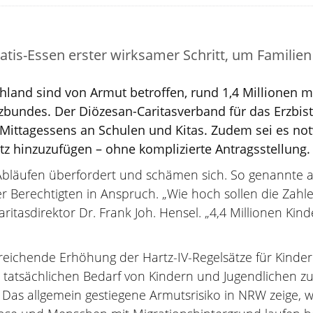
atis-Essen erster wirksamer Schritt, um Familien
schland sind von Armut betroffen, rund 1,4 Millionen
undes. Der Diözesan-Caritasverband für das Erzbist
 Mittagessens an Schulen und Kitas. Zudem sei es no
tz hinzuzufügen – ohne komplizierte Antragsstellung.
 Abläufen überfordert und schämen sich. So genannte 
Berechtigten in Anspruch. „Wie hoch sollen die Zahlen
aritasdirektor Dr. Frank Joh. Hensel. „4,4 Millionen Ki
zureichende Erhöhung der Hartz-IV-Regelsätze für Kind
tatsächlichen Bedarf von Kindern und Jugendlichen zu 
 Das allgemein gestiegene Armutsrisiko in NRW zeige