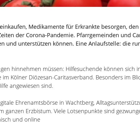
e einkaufen, Medikamente für Erkrankte besorgen, de
 Zeiten der Corona-Pandemie. Pfarrgemeinden und Cari
n und unterstützen können. Eine Anlaufstelle: die r
ngen hinnehmen müssen: Hilfesuchende können sich i
m Kölner Diözesan-Caritasverband. Besonders im Blick:
ilfe angewiesen sind.
gitale Ehrenamtsbörse in Wachtberg, Alltagsunterstütz
ch im ganzen Erzbistum. Viele Lotsenpunkte sind gezwun
nisch und online