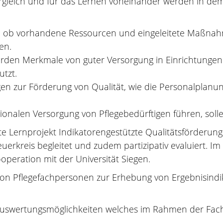
rgleich und für das Lernen voneinander werden in dem 
ert, ob vorhandene Ressourcen und eingeleitete Maßnah
en.
erden Merkmale von guter Versorgung in Einrichtungen d
tzt.
gen zur Förderung von Qualität, wie die Personalplanu
ionalen Versorgung von Pflegebedürftigen führen, solle
te Lernprojekt Indikatorengestützte Qualitätsförderun
uerkreis begleitet und zudem partizipativ evaluiert. I
peration mit der Universität Siegen.
von Pflegefachpersonen zur Erhebung von Ergebnisindik
uswertungsmöglichkeiten welches im Rahmen der Facht