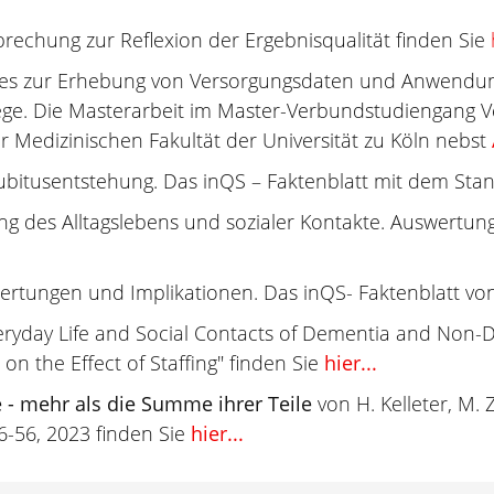
prechung zur Reflexion der Ergebnisqualität finden Sie
es zur Erhebung von Versorgungsdaten und Anwendung
lege. Die Masterarbeit im Master-Verbundstudiengang 
 Medizinischen Fakultät der Universität zu Köln nebst
bitusentstehung. Das inQS – Faktenblatt mit dem Sta
ung des Alltagslebens und sozialer Kontakte. Auswertu
wertungen und Implikationen. Das inQS- Faktenblatt v
eryday Life and Social Contacts of Dementia and Non-D
 on the Effect of Staffing" finden Sie
hier...
e - mehr als die Summe ihrer Teile
von H. Kelleter, M. Z
6-56, 2023 finden Sie
hier...