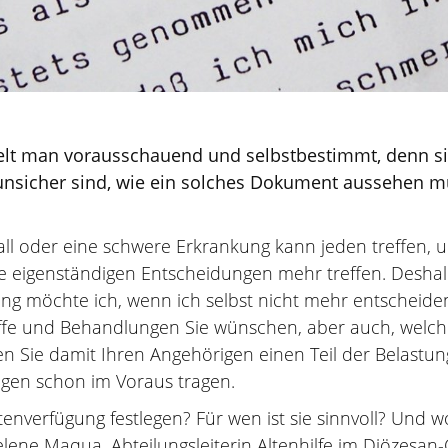
delt man vorausschauend und selbstbestimmt, denn s
 unsicher sind, wie ein solches Dokument aussehen mu
l oder eine schwere Erkrankung kann jeden treffen, un
 eigenständigen Entscheidungen mehr treffen. Deshalb 
g möchte ich, wenn ich selbst nicht mehr entscheiden
griffe und Behandlungen Sie wünschen, aber auch, welch
nen Sie damit Ihren Angehörigen einen Teil der Belast
ngen schon im Voraus tragen.
enverfügung festlegen? Für wen ist sie sinnvoll? Und 
ene Maqua, Abteilungsleiterin Altenhilfe im Diözesan-