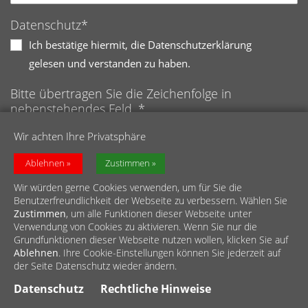
Datenschutz*
Ich bestätige hiermit, die Datenschutzerklärung
gelesen und verstanden zu haben.
Bitte übertragen Sie die Zeichenfolge in
nebenstehendes Feld. *
Anti-Roboter-Verifizierung
Wir achten Ihre Privatsphäre
Hier klicken
Friendly
Captcha ⇗
Ablehnen
Zustimmen
Wir würden gerne Cookies verwenden, um für Sie die
Benutzerfreundlichkeit der Webseite zu verbessern. Wählen Sie
Zustimmen
, um alle Funktionen dieser Webseite unter
Verwendung von Cookies zu aktivieren. Wenn Sie nur die
Grundfunktionen dieser Webseite nutzen wollen, klicken Sie auf
Ablehnen
. Ihre Cookie-Einstellungen können Sie jederzeit auf
© Diözesan-Caritasverband für das Erzbistum Köln e.V.
der Seite Datenschutz wieder ändern.
Impressum
//
Datenschutz
//
Meldestelle
//
Barrierefreiheit
Datenschutz
Rechtliche Hinweise
//
Sitemap