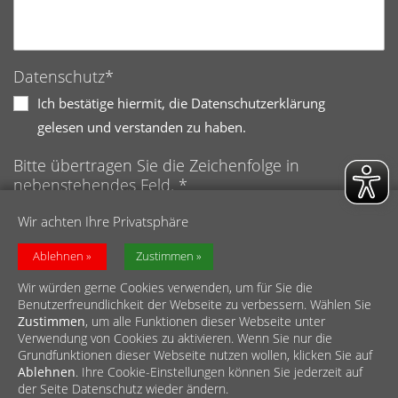
Datenschutz*
Ich bestätige hiermit, die Datenschutzerklärung
gelesen und verstanden zu haben.
Bitte übertragen Sie die Zeichenfolge in
nebenstehendes Feld. *
Anti-Roboter-Verifizierung
Wir achten Ihre Privatsphäre
Hier klicken
Friendly
Captcha ⇗
Ablehnen
Zustimmen
Wir würden gerne Cookies verwenden, um für Sie die
Benutzerfreundlichkeit der Webseite zu verbessern. Wählen Sie
Zustimmen
, um alle Funktionen dieser Webseite unter
Verwendung von Cookies zu aktivieren. Wenn Sie nur die
Grundfunktionen dieser Webseite nutzen wollen, klicken Sie auf
Ablehnen
. Ihre Cookie-Einstellungen können Sie jederzeit auf
© Diözesan-Caritasverband für das Erzbistum Köln e.V.
der Seite Datenschutz wieder ändern.