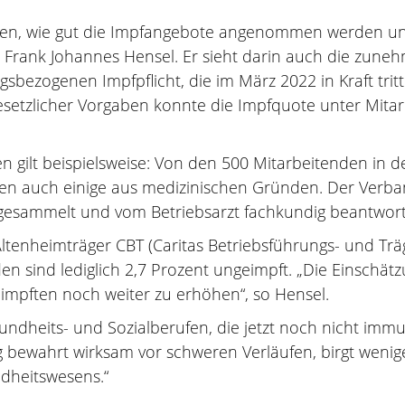
men, wie gut die Impfangebote angenommen werden un
r. Frank Johannes Hensel. Er sieht darin auch die zun
bezogenen Impfpflicht, die im März 2022 in Kraft trit
esetzlicher Vorgaben konnte die Impfquote unter Mitar
n gilt beispielsweise: Von den 500 Mitarbeitenden in
nen auch einige aus medizinischen Gründen. Der Verban
gesammelt und vom Betriebsarzt fachkundig beantwortet
 Altenheimträger CBT (Caritas Betriebsführungs- und Trä
n sind lediglich 2,7 Prozent ungeimpft. „Die Einschätz
eimpften noch weiter zu erhöhen“, so Hensel.
undheits- und Sozialberufen, die jetzt noch nicht immun
g bewahrt wirksam vor schweren Verläufen, birgt wen
dheitswesens.“