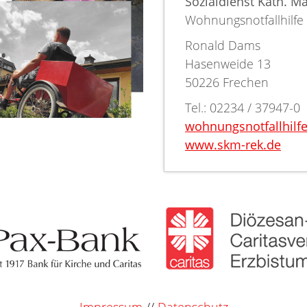
Sozialdienst Kath. Mä
Wohnungsnotfallhilfe
Ronald Dams
Hasenweide 13
50226 Frechen
Tel.: 02234 / 37947-0
wohnungsnotfallhilf
www.skm-rek.de
Impressum
//
Datenschutz