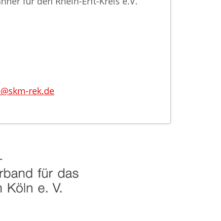
nner für den Rhein-Erft-Kreis e.V.
e@skm-rek.de