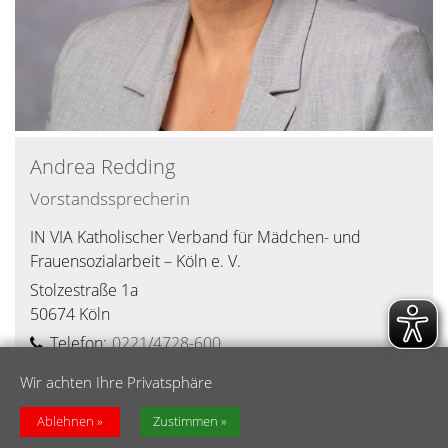
Andrea
Redding
Vorstandssprecherin
IN VIA Katholischer Verband für Mädchen- und
Frauensozialarbeit – Köln e. V.
Stolzestraße 1a
50674
Köln
Telefon:
0221/4728-600
E-Mail:
info@invia-koeln.de
Wir achten Ihre Privatsphäre
www.invia-koeln.de
Ablehnen
Zustimmen